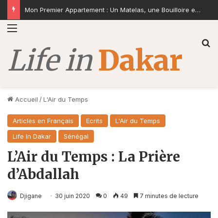
Deux Paraboles pour un Monde Pressé
Menu
R
Accueil
/
L'Air du Temps
Articles en Français
Ecrits
L'Air du Temps
Life In Dakar
Sénégal
L’Air du Temps : La Prière
d’Abdallah
Djigane
30 juin 2020
0
49
7 minutes de lecture