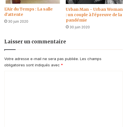
L’Air du Temps : La salle
Urban Man – Urban Woman
d’attente
: un couple à l’épreuve de la
pandémie
30 juin 2020
30 juin 2020
Laisser un commentaire
Votre adresse e-mail ne sera pas publiée.
Les champs
obligatoires sont indiqués avec
*
C
o
m
m
e
n
t