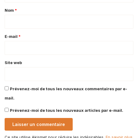
a
Nom
*
i
r
e
E-mail
*
*
Site web
Prévenez-moi de tous les nouveaux commentaires par e-
mail.
Prévenez-moi de tous les nouveaux articles par e-mail.
Ce site utilise Akismet pour réduire les indésirables.
En savoir plus