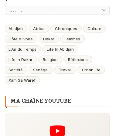
Archives
Abidjan
Africa
Chroniques
Culture
Côte d'Ivoire
Dakar
Femmes
L'Air du Temps
Life In Abidjan
Life In Dakar
Religion
Réflexions
Société
Sénégal
Travail
Urban life
Xam Sa Warëf
MA CHAÎNE YOUTUBE