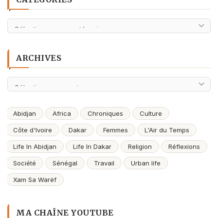
Catégories
ARCHIVES
Archives
Abidjan
Africa
Chroniques
Culture
Côte d'Ivoire
Dakar
Femmes
L'Air du Temps
Life In Abidjan
Life In Dakar
Religion
Réflexions
Société
Sénégal
Travail
Urban life
Xam Sa Warëf
MA CHAÎNE YOUTUBE