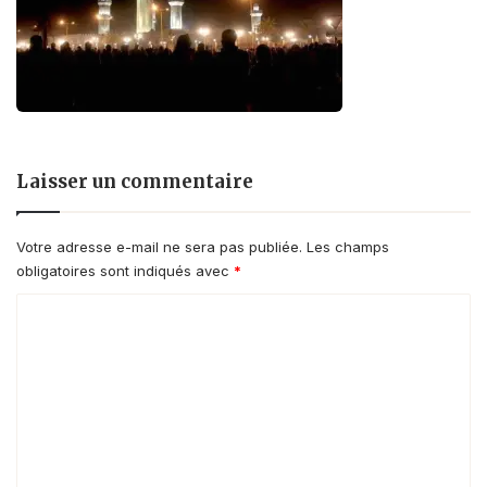
Laisser un commentaire
Votre adresse e-mail ne sera pas publiée.
Les champs
obligatoires sont indiqués avec
*
C
o
m
m
e
n