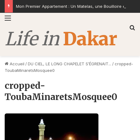
Mon Premier Appartement : Un Matelas, une Bouilloire et la Volonté de Construire
Menu
R
Accueil
/
DU CIEL, LE LONG CHAPELET S’ÉGRENAIT...
/
cropped-
ToubaMinaretsMosquee0
cropped-
ToubaMinaretsMosquee0