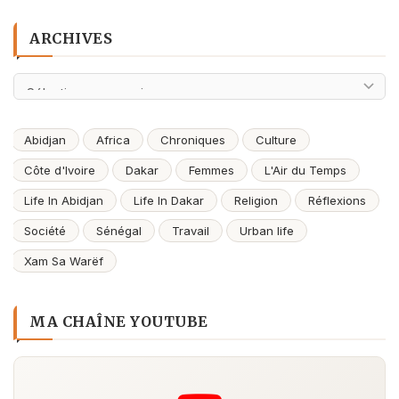
ARCHIVES
Archives
Abidjan
Africa
Chroniques
Culture
Côte d'Ivoire
Dakar
Femmes
L'Air du Temps
Life In Abidjan
Life In Dakar
Religion
Réflexions
Société
Sénégal
Travail
Urban life
Xam Sa Warëf
MA CHAÎNE YOUTUBE