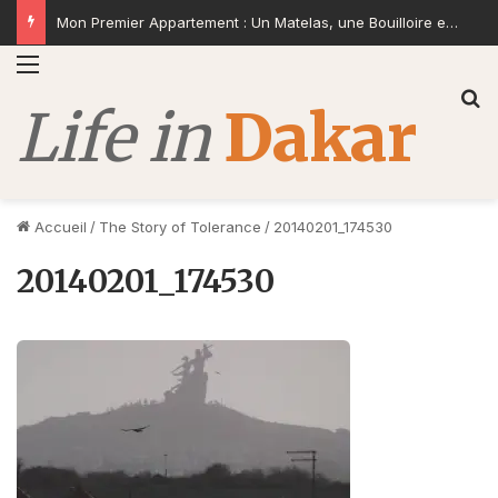
Mon Premier Appartement : Un Matelas, une Bouilloire et la Volonté de Construire
Menu
R
Accueil
/
The Story of Tolerance
/
20140201_174530
20140201_174530