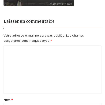
Laisser un commentaire
Votre adresse e-mail ne sera pas publiée.
Les champs
obligatoires sont indiqués avec
*
C
o
m
m
e
n
t
a
Nom
*