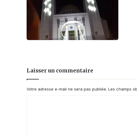
Laisser un commentaire
Votre adresse e-mail ne sera pas publiée.
Les champs obl
C
o
m
m
e