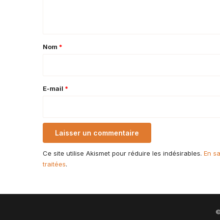
n
t
a
Nom
*
i
r
e
E-mail
*
*
Ce site utilise Akismet pour réduire les indésirables.
En sa
traitées
.
©