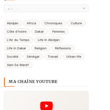
Archives
Abidjan
Africa
Chroniques
Culture
Côte d'Ivoire
Dakar
Femmes
L'Air du Temps
Life In Abidjan
Life In Dakar
Religion
Réflexions
Société
Sénégal
Travail
Urban life
Xam Sa Warëf
MA CHAÎNE YOUTUBE