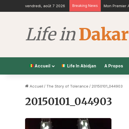
vendredi, août 7 2026
Breaking News
Mon Premier A
Accueil
Life In Abidjan
A Propos
Accueil
/
The Story of Tolerance
/
20150101_044903
20150101_044903