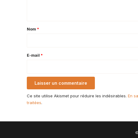
n
t
a
Nom
*
i
r
e
E-mail
*
*
Ce site utilise Akismet pour réduire les indésirables.
En sa
traitées
.
©