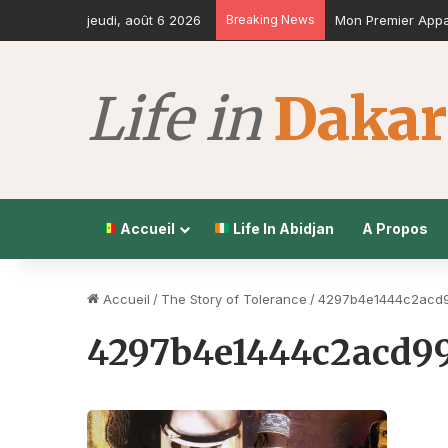
jeudi, août 6 2026
Breaking News
Mon Premier Appar
Accueil
Life In Abidjan
A Propos
Accueil
/
The Story of Tolerance
/
4297b4e1444c2acd9
4297b4e1444c2acd99