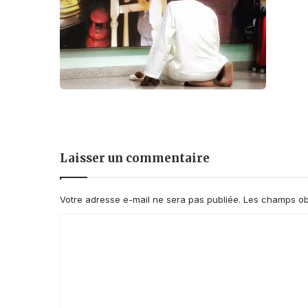
Laisser un commentaire
Votre adresse e-mail ne sera pas publiée.
Les champs obl
C
o
m
m
e