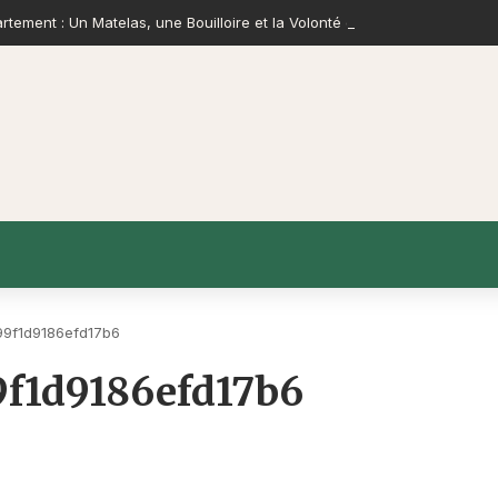
tement : Un Matelas, une Bouilloire et la Volonté de Construire
9f1d9186efd17b6
f1d9186efd17b6