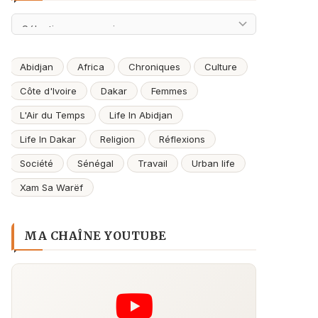
Archives
Abidjan
Africa
Chroniques
Culture
Côte d'Ivoire
Dakar
Femmes
L'Air du Temps
Life In Abidjan
Life In Dakar
Religion
Réflexions
Société
Sénégal
Travail
Urban life
Xam Sa Warëf
MA CHAÎNE YOUTUBE