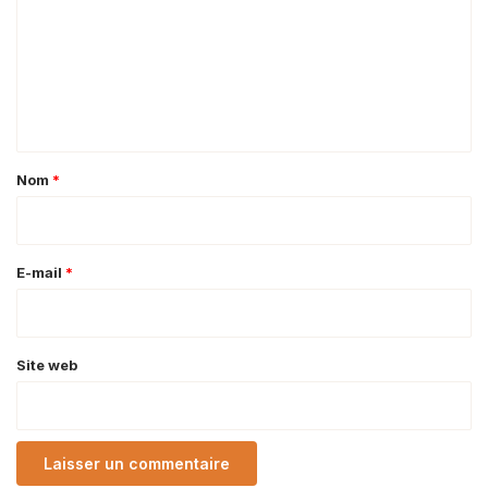
m
m
e
n
t
a
Nom
*
i
r
e
E-mail
*
*
Site web