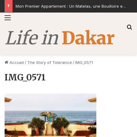
Mon Premier Appartement : Un Matelas, une Bouilloire et la Volonté de Construire
Menu
R
Accueil
/
The Story of Tolerance
/
IMG_0571
IMG_0571