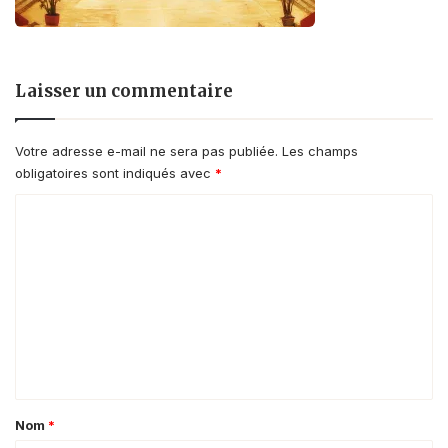
Laisser un commentaire
Votre adresse e-mail ne sera pas publiée.
Les champs
obligatoires sont indiqués avec
*
C
o
m
m
e
n
t
a
Nom
*