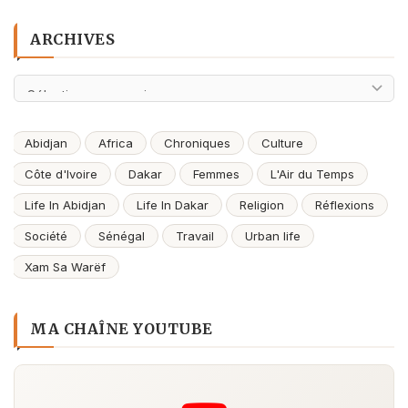
ARCHIVES
Archives
Abidjan
Africa
Chroniques
Culture
Côte d'Ivoire
Dakar
Femmes
L'Air du Temps
Life In Abidjan
Life In Dakar
Religion
Réflexions
Société
Sénégal
Travail
Urban life
Xam Sa Warëf
MA CHAÎNE YOUTUBE