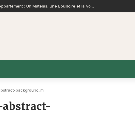
ppartement : Un Matelas, une Bouilloire et la Volonté de Construire
-abstract-background_m
-abstract-