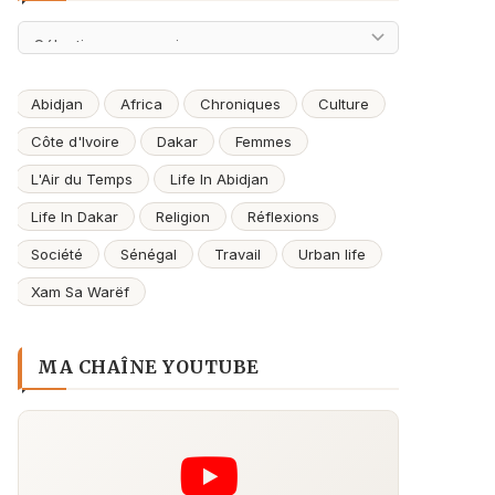
Archives
Abidjan
Africa
Chroniques
Culture
Côte d'Ivoire
Dakar
Femmes
L'Air du Temps
Life In Abidjan
Life In Dakar
Religion
Réflexions
Société
Sénégal
Travail
Urban life
Xam Sa Warëf
MA CHAÎNE YOUTUBE