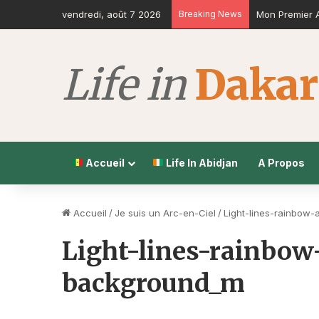
vendredi, août 7 2026
Breaking News
Mon Premier A
Accueil
Life In Abidjan
A Propos
Accueil
/
Je suis un Arc-en-Ciel
/
Light-lines-rainbow
Light-lines-rainbow
background_m