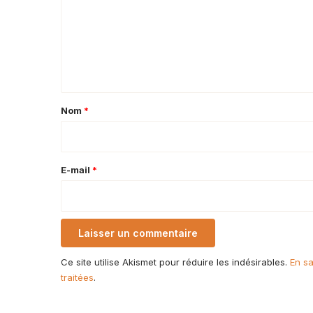
m
m
e
n
t
a
Nom
*
i
r
e
E-mail
*
*
Ce site utilise Akismet pour réduire les indésirables.
En sa
traitées
.