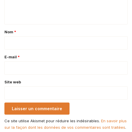
e
n
t
a
Nom
*
i
r
e
E-mail
*
*
Site web
Ce site utilise Akismet pour réduire les indésirables.
En savoir plus
sur la façon dont les données de vos commentaires sont traitées
.