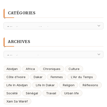
CATÉGORIES
Catégories
ARCHIVES
Archives
Abidjan
Africa
Chroniques
Culture
Côte d'Ivoire
Dakar
Femmes
L'Air du Temps
Life In Abidjan
Life In Dakar
Religion
Réflexions
Société
Sénégal
Travail
Urban life
Xam Sa Warëf