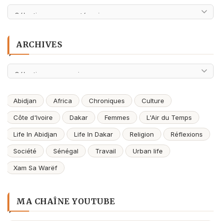
Catégories
ARCHIVES
Archives
Abidjan
Africa
Chroniques
Culture
Côte d'Ivoire
Dakar
Femmes
L'Air du Temps
Life In Abidjan
Life In Dakar
Religion
Réflexions
Société
Sénégal
Travail
Urban life
Xam Sa Warëf
MA CHAÎNE YOUTUBE