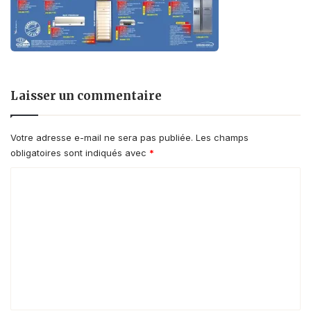
Laisser un commentaire
Votre adresse e-mail ne sera pas publiée.
Les champs
obligatoires sont indiqués avec
*
C
o
m
m
e
n
t