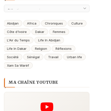
Archives
Abidjan
Africa
Chroniques
Culture
Côte d'Ivoire
Dakar
Femmes
L'Air du Temps
Life In Abidjan
Life In Dakar
Religion
Réflexions
Société
Sénégal
Travail
Urban life
Xam Sa Warëf
MA CHAÎNE YOUTUBE