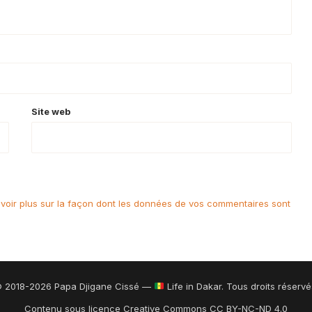
Site web
voir plus sur la façon dont les données de vos commentaires sont
 2018-2026 Papa Djigane Cissé —
Life in Dakar. Tous droits réservé
Contenu sous licence Creative Commons CC BY-NC-ND 4.0