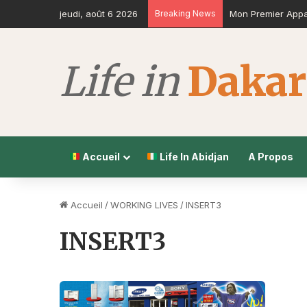
jeudi, août 6 2026
Breaking News
Mon Premier Appar
Accueil
Life In Abidjan
A Propos
Accueil
/
‪WORKING LIVES
/
INSERT3
INSERT3