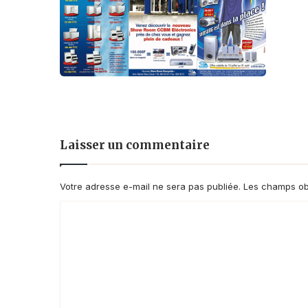
Laisser un commentaire
Votre adresse e-mail ne sera pas publiée.
Les champs obl
C
o
m
m
e