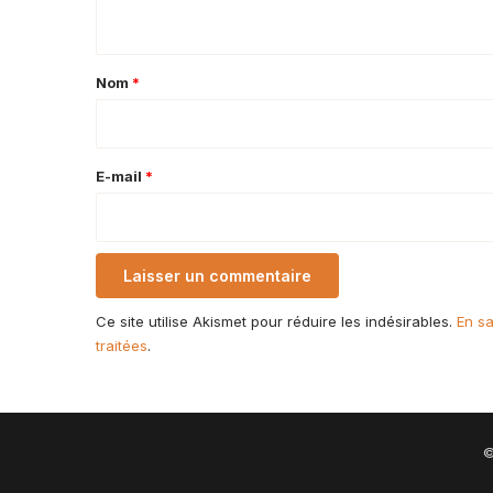
n
t
a
Nom
*
i
r
e
E-mail
*
*
Ce site utilise Akismet pour réduire les indésirables.
En sa
traitées
.
©