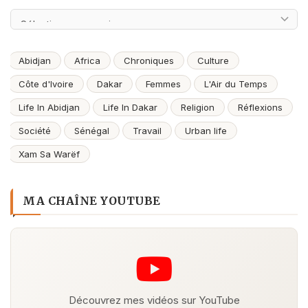
Archives
Abidjan
Africa
Chroniques
Culture
Côte d'Ivoire
Dakar
Femmes
L'Air du Temps
Life In Abidjan
Life In Dakar
Religion
Réflexions
Société
Sénégal
Travail
Urban life
Xam Sa Warëf
MA CHAÎNE YOUTUBE
Découvrez mes vidéos sur YouTube