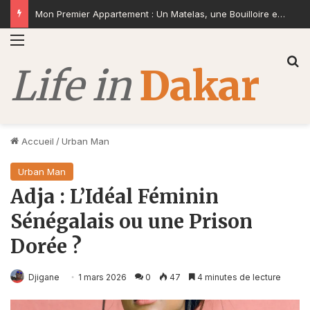
Mon Premier Appartement : Un Matelas, une Bouilloire et la Volonté de Construire
Menu
R
Accueil
/
Urban Man
Urban Man
Adja : L’Idéal Féminin
Sénégalais ou une Prison
Dorée ?
Djigane
1 mars 2026
0
47
4 minutes de lecture