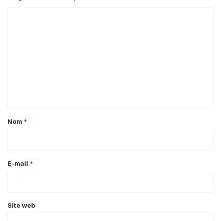
C
o
m
m
e
n
t
a
Nom
*
i
r
e
E-mail
*
*
Site web