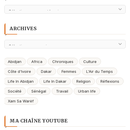
Catégories
ARCHIVES
Archives
Abidjan
Africa
Chroniques
Culture
Côte d'Ivoire
Dakar
Femmes
L'Air du Temps
Life In Abidjan
Life In Dakar
Religion
Réflexions
Société
Sénégal
Travail
Urban life
Xam Sa Warëf
MA CHAÎNE YOUTUBE