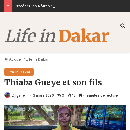
Protéger les Nôtres : Pour une Réforme Sans Concession
Menu
R
Accueil
/
Life In Dakar
Life In Dakar
Thiaba Gueye et son fils
Djigane
3 mars 2026
0
18
4 minutes de lecture