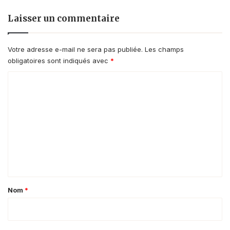
Laisser un commentaire
Votre adresse e-mail ne sera pas publiée.
Les champs
obligatoires sont indiqués avec
*
C
o
m
m
e
n
t
a
Nom
*
i
r