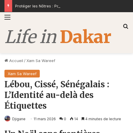
Protéger les Nôtres : Pour une Réforme Sans Concession
Menu
R
Accueil
/
Xam Sa Wareef
Xam Sa Wareef
Lébou, Cissé, Sénégalais :
L’Identité au-delà des
Étiquettes
Djigane
11 mars 2026
0
14
4 minutes de lecture