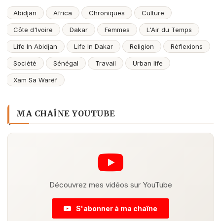
Abidjan
Africa
Chroniques
Culture
Côte d'Ivoire
Dakar
Femmes
L'Air du Temps
Life In Abidjan
Life In Dakar
Religion
Réflexions
Société
Sénégal
Travail
Urban life
Xam Sa Warëf
MA CHAÎNE YOUTUBE
Découvrez mes vidéos sur YouTube
S'abonner à ma chaîne