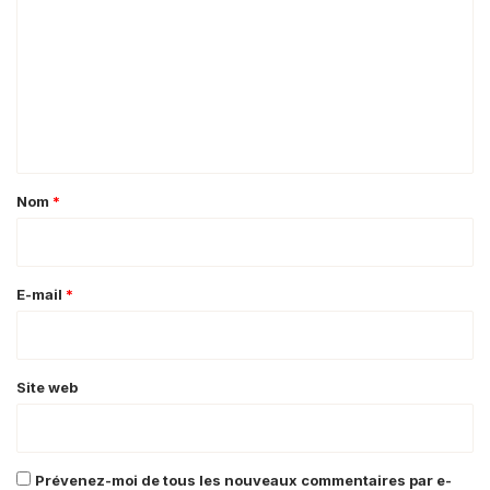
m
m
e
n
t
a
Nom
*
i
r
e
E-mail
*
*
Site web
Prévenez-moi de tous les nouveaux commentaires par e-