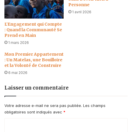
Personne
1 avril 2026
L’Engagement qui Compte
: Quand la Communauté Se
Prend en Main
1 mars 2026
Mon Premier Appartement
: Un Matelas, une Bouilloire
et la Volonté de Construire
6 mai 2026
Laisser un commentaire
Votre adresse e-mail ne sera pas publiée.
Les champs
obligatoires sont indiqués avec
*
C
o