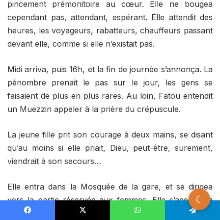
pincement prémonitoire au cœur. Elle ne bougea
cependant pas, attendant, espérant. Elle attendit des
heures, les voyageurs, rabatteurs, chauffeurs passant
devant elle, comme si elle n’existait pas.
Midi arriva, puis 16h, et la fin de journée s’annonça. La
pénombre prenait le pas sur le jour, les gens se
faisaient de plus en plus rares. Au loin, Fatou entendit
un Muezzin appeler à la prière du crépuscule.
La jeune fille prit son courage à deux mains, se disant
qu’au moins si elle priait, Dieu, peut-être, surement,
viendrait à son secours…
Elle entra dans la Mosquée de la gare, et se dirigea
☾
vers la partie réservée aux femmes. Elle s’agenouilla
auprès d’autres, voilées, qui psalmodiaient leurs
Facebook
X
WhatsApp
Telegram