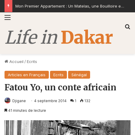
Deux Paraboles pour un Monde Pressé
Menu
R
Accueil
/
Ecrits
Articles en Français
Ecrits
Sénégal
Fatou Yo, un conte africain
Djigane
4 septembre 2014
1
132
41 minutes de lecture