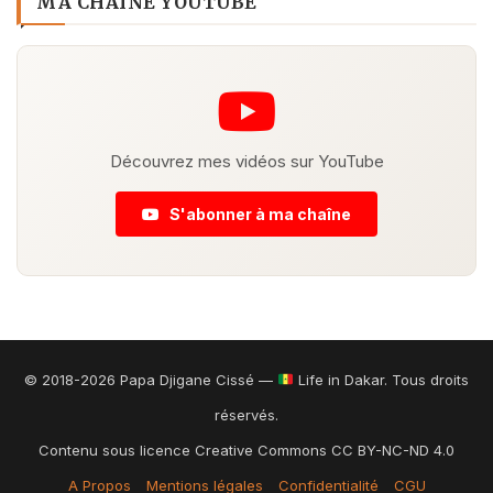
MA CHAÎNE YOUTUBE
Découvrez mes vidéos sur YouTube
S'abonner à ma chaîne
© 2018-2026 Papa Djigane Cissé —
Life in Dakar. Tous droits
réservés.
Contenu sous licence Creative Commons CC BY-NC-ND 4.0
A Propos
Mentions légales
Confidentialité
CGU