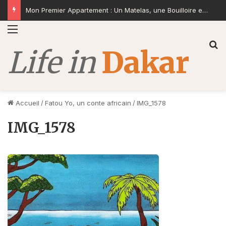
Mon Premier Appartement : Un Matelas, une Bouilloire et la Volonté de Construire
Menu
R
Accueil
/
Fatou Yo, un conte africain
/
IMG_1578
IMG_1578