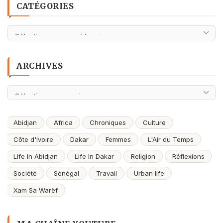
CATÉGORIES
Catégories
ARCHIVES
Archives
Abidjan
Africa
Chroniques
Culture
Côte d'Ivoire
Dakar
Femmes
L'Air du Temps
Life In Abidjan
Life In Dakar
Religion
Réflexions
Société
Sénégal
Travail
Urban life
Xam Sa Warëf