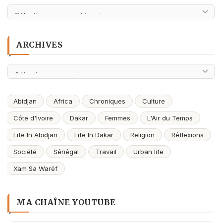
Catégories
ARCHIVES
Archives
Abidjan
Africa
Chroniques
Culture
Côte d'Ivoire
Dakar
Femmes
L'Air du Temps
Life In Abidjan
Life In Dakar
Religion
Réflexions
Société
Sénégal
Travail
Urban life
Xam Sa Warëf
MA CHAÎNE YOUTUBE