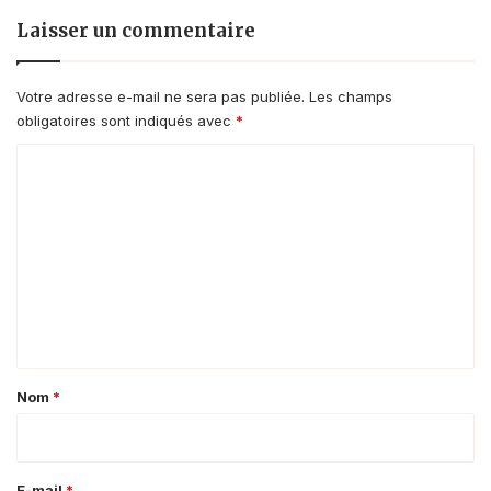
Laisser un commentaire
Votre adresse e-mail ne sera pas publiée.
Les champs
obligatoires sont indiqués avec
*
C
o
m
m
e
n
t
a
Nom
*
i
r
e
E-mail
*