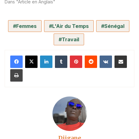
Dans "Article en Anglais"
Femmes
L'Air du Temps
Sénégal
Travail
Linkedin
Tumblr
Pinterest
Reddit
VKontakte
Partager par email
Imprimer
Djigane