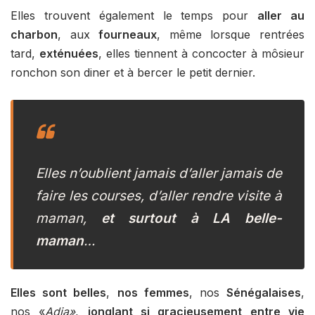
Elles trouvent également le temps pour
aller au
charbon
, aux
fourneaux
, même lorsque rentrées
tard,
exténuées
, elles tiennent à concocter à môsieur
ronchon son diner et à bercer le petit dernier.
Elles n’oublient jamais d’aller jamais de
faire les courses, d’aller rendre visite à
maman,
et surtout à LA belle-
maman
…
Elles sont belles
,
nos femmes
, nos
Sénégalaises
,
nos «
Adja»
,
jonglant si gracieusement entre vie